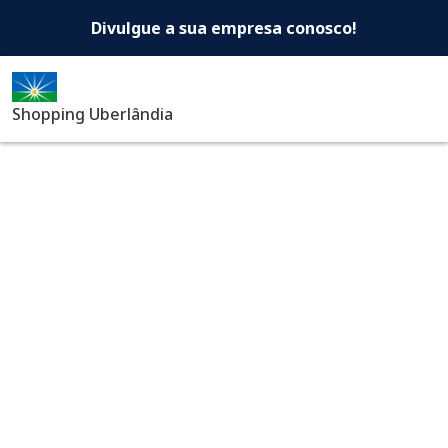
Shopping Uberlândia -Di
Pular para o conteúdo principal
Divulgue a sua empresa conosco!
Shopping Uberlândia