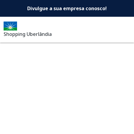
Shopping Uberlândia -Di
Pular para o conteúdo principal
Divulgue a sua empresa conosco!
Shopping Uberlândia