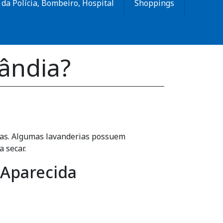
da Polícia, Bombeiro, Hospital
Shoppings
lândia?
upas. Algumas lavanderias possuem
 secar.
 Aparecida