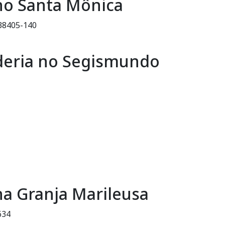
 no Santa Mônica
 38405-140
deria no Segismundo
na Granja Marileusa
634