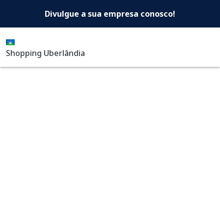
Shopping Uberlândia -Di
Pular para o conteúdo principal
Divulgue a sua empresa conosco!
Shopping Uberlândia