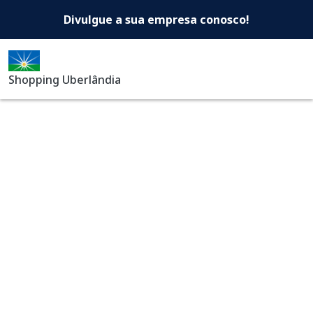
Shopping Uberlândia -Di
Pular para o conteúdo principal
Divulgue a sua empresa conosco!
Shopping Uberlândia