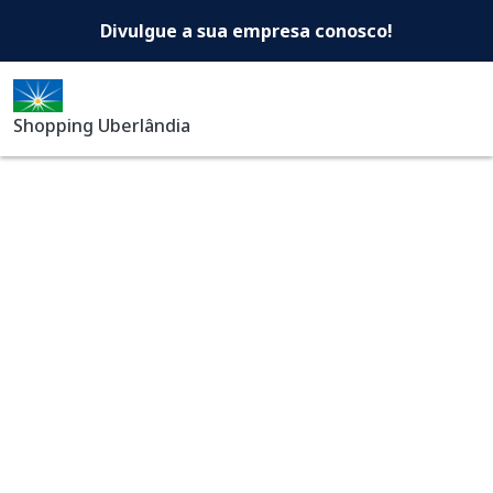
Shopping Uberlândia -Di
Pular para o conteúdo principal
Divulgue a sua empresa conosco!
Shopping Uberlândia