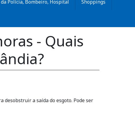
da Polícia, Bombeiro, Hospital
Shoppings
oras - Quais
lândia?
a desobstruir a saída do esgoto. Pode ser