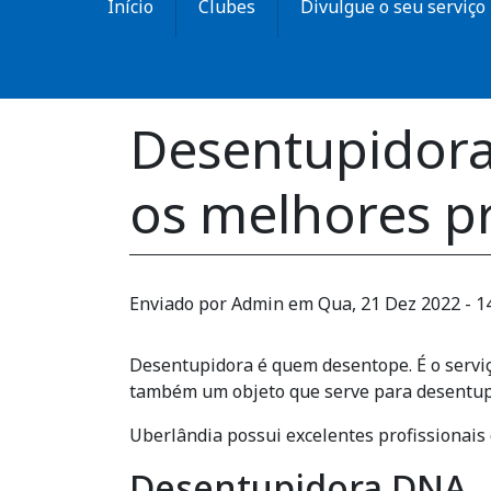
Início
Clubes
Divulgue o seu serviço
Desentupidora
os melhores pr
Enviado por
Admin
em
Qua, 21 Dez 2022 - 1
Desentupidora é quem desentope. É o serviç
também um objeto que serve para desentup
Uberlândia possui excelentes profissionais 
Desentupidora DNA