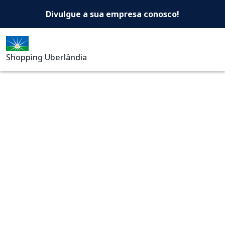
Shopping Uberlândia -Di
Pular para o conteúdo principal
Divulgue a sua empresa conosco!
Shopping Uberlândia