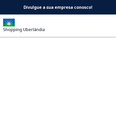
Shopping Uberlândia -Di
Pular para o conteúdo principal
Divulgue a sua empresa conosco!
Shopping Uberlândia