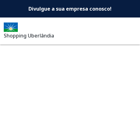
Shopping Uberlândia -Di
Pular para o conteúdo principal
Divulgue a sua empresa conosco!
Shopping Uberlândia