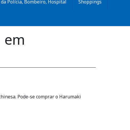
da Polícia, Bombeiro, Hospital
Shoppings
i em
chinesa. Pode-se comprar o Harumaki