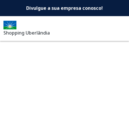
Shopping Uberlândia -Di
Pular para o conteúdo principal
Divulgue a sua empresa conosco!
Shopping Uberlândia