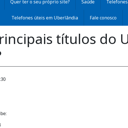
Quer ter o seu próprio site?
Saúde
Telefones 
Telefones úteis em Uberlândia
Fale conosco
rincipais títulos do 
?
:30
ube:
4