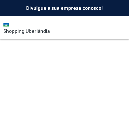
Shopping Uberlândia -Di
Pular para o conteúdo principal
Divulgue a sua empresa conosco!
Shopping Uberlândia