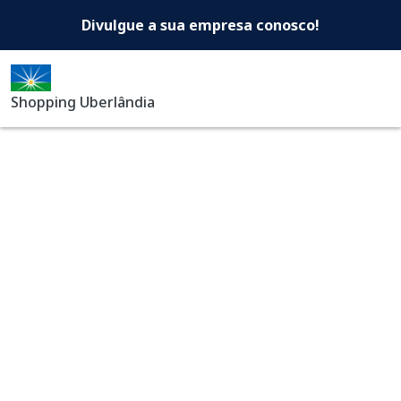
Shopping Uberlândia -Di
Pular para o conteúdo principal
Divulgue a sua empresa conosco!
Shopping Uberlândia