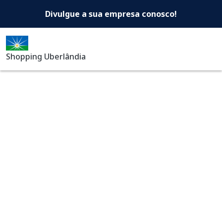
Shopping Uberlândia -Di
Pular para o conteúdo principal
Divulgue a sua empresa conosco!
Shopping Uberlândia