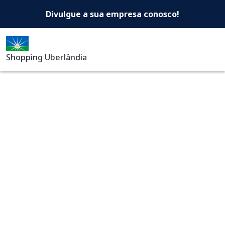
Shopping Uberlândia -Di
Pular para o conteúdo principal
Divulgue a sua empresa conosco!
Shopping Uberlândia