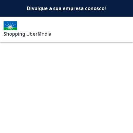
Shopping Uberlândia -Di
Pular para o conteúdo principal
Divulgue a sua empresa conosco!
Shopping Uberlândia