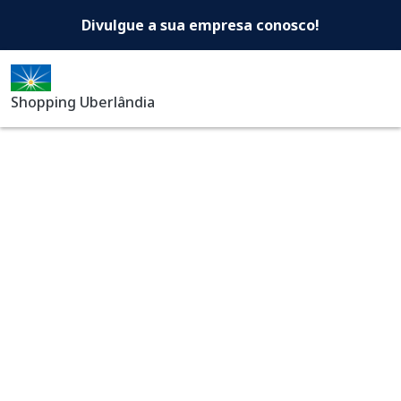
Shopping Uberlândia -Di
Pular para o conteúdo principal
Divulgue a sua empresa conosco!
Shopping Uberlândia