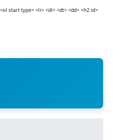
ol start type> <li> <dl> <dt> <dd> <h2 id>