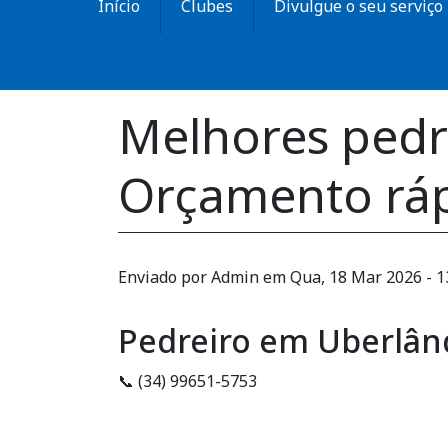
Início
Clubes
Divulgue o seu serviço
Melhores pedr
Orçamento rá
Enviado por
Admin
em
Qua, 18 Mar 2026 - 1
Pedreiro em Uberlân
📞 (34) 99651-5753