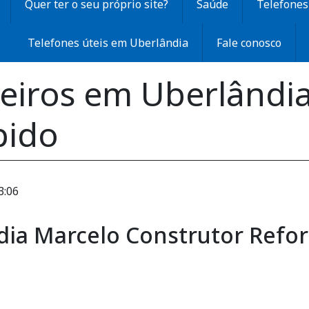
Quer ter o seu próprio site?
Saúde
Telefones 
Telefones úteis em Uberlândia
Fale conosco
eiros em Uberlândia
pido
3:06
dia Marcelo Construtor Refo