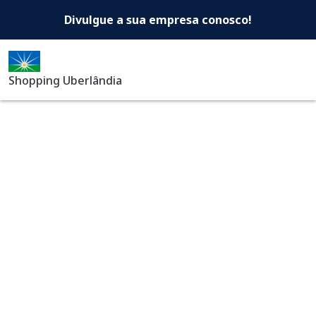
Shopping Uberlândia -Di
Pular para o conteúdo principal
Divulgue a sua empresa conosco!
Shopping Uberlândia