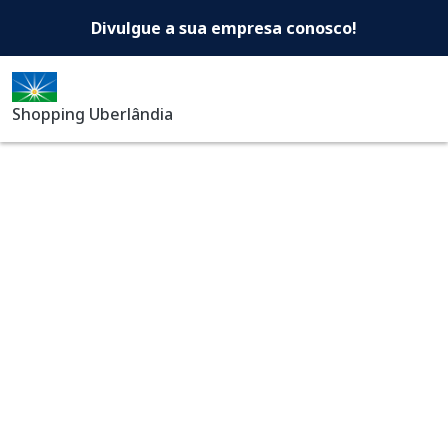
Shopping Uberlândia -Di
Pular para o conteúdo principal
Divulgue a sua empresa conosco!
Shopping Uberlândia