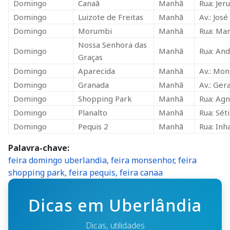
Domingo
Luizote de Freitas
Manhã
Av.: José
Domingo
Morumbi
Manhã
Rua: Mar
Nossa Senhora das
Domingo
Manhã
Rua: An
Graças
Domingo
Aparecida
Manhã
Av.: Mo
Domingo
Granada
Manhã
Av.: Ger
Domingo
Shopping Park
Manhã
Rua: Agn
Domingo
Planalto
Manhã
Rua: Sét
Domingo
Pequis 2
Manhã
Rua: In
Palavra-chave
feira domingo uberlandia, feira monsenhor, feira
shopping park, feira pequis, feira canaa
Dicas em Uberlândia
Dicas, utilidades