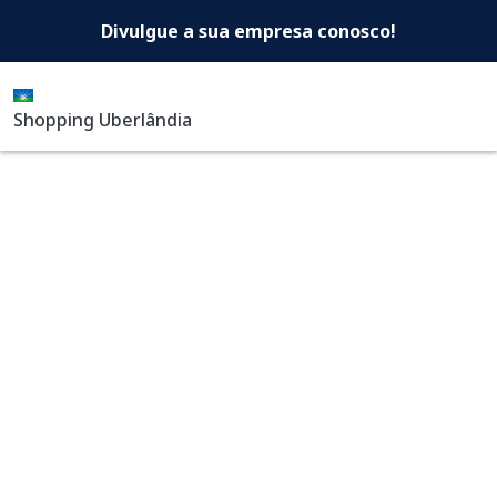
Shopping Uberlândia -Di
Pular para o conteúdo principal
Divulgue a sua empresa conosco!
Shopping Uberlândia