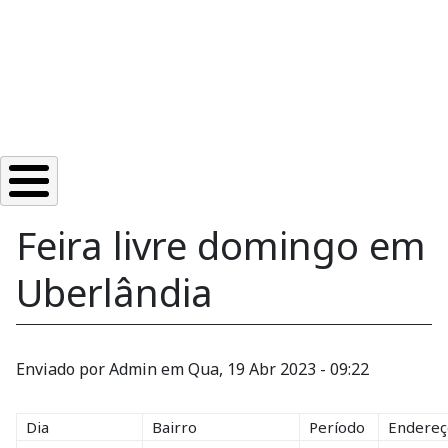
Feira livre domingo em
Uberlândia
Enviado por
Admin
em
Qua, 19 Abr 2023 - 09:22
Dia
Bairro
Período
Endereç
Domingo
Canaã
Manhã
Rua: Jer