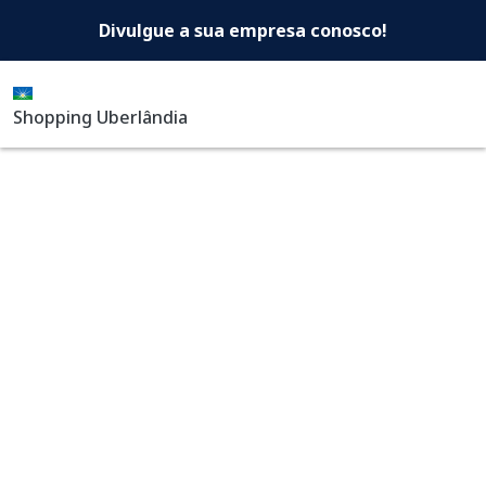
Shopping Uberlândia -Di
Pular para o conteúdo principal
Divulgue a sua empresa conosco!
Shopping Uberlândia