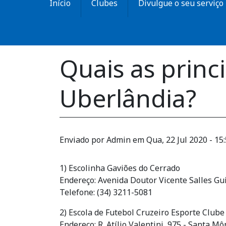
Início
Clubes
Divulgue o seu serviço
Quais as princ
Uberlândia?
Enviado por
Admin
em
Qua, 22 Jul 2020 - 15
1) Escolinha Gaviões do Cerrado
Endereço: Avenida Doutor Vicente Salles G
Telefone: (34) 3211-5081
2) Escola de Futebol Cruzeiro Esporte Clube
Endereço: R. Atílio Valentini, 975 - Santa M