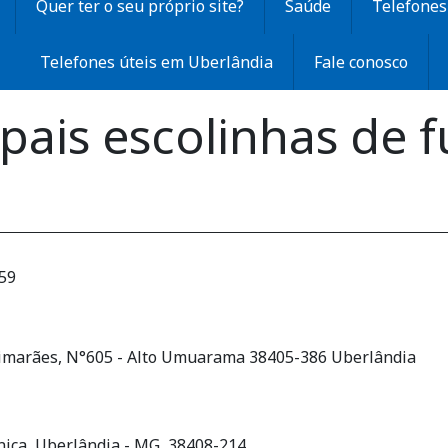
Quer ter o seu próprio site?
Saúde
Telefones 
Telefones úteis em Uberlândia
Fale conosco
ipais escolinhas de 
:59
uimarães, N°605 - Alto Umuarama 38405-386 Uberlândia
ônica, Uberlândia - MG, 38408-214