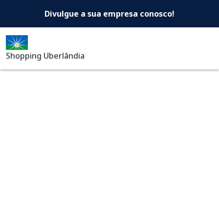
Shopping Uberlândia -Di
Pular para o conteúdo principal
Divulgue a sua empresa conosco!
Shopping Uberlândia