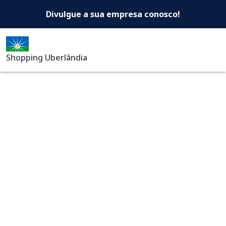
Shopping Uberlândia -Di
Pular para o conteúdo principal
Divulgue a sua empresa conosco!
Shopping Uberlândia