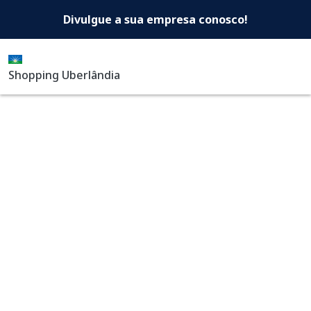
Shopping Uberlândia -Di
Pular para o conteúdo principal
Divulgue a sua empresa conosco!
Shopping Uberlândia