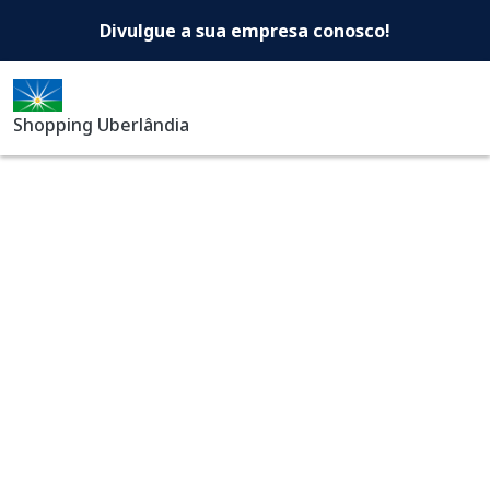
Shopping Uberlândia -Di
Pular para o conteúdo principal
Divulgue a sua empresa conosco!
Shopping Uberlândia