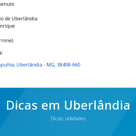
Benuto
rio de Uberlândia
enrique
rrone)
s:
mpulha, Uberlândia - MG, 38408-660
Dicas em Uberlândia
Dicas, utilidades