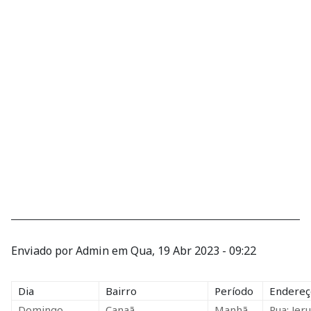
Enviado por
Admin
em
Qua, 19 Abr 2023 - 09:22
Dia
Bairro
Período
Endereç
Domingo
Canaã
Manhã
Rua: Jer