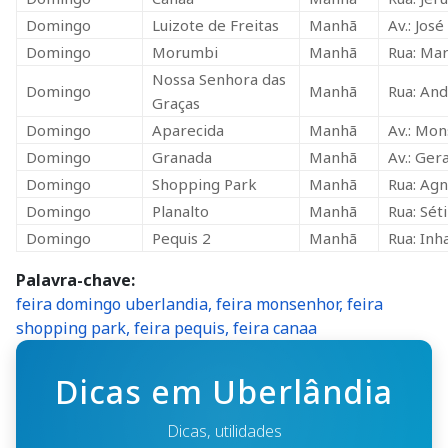
Domingo
Luizote de Freitas
Manhã
Av.: José
Domingo
Morumbi
Manhã
Rua: Mar
Nossa Senhora das
Domingo
Manhã
Rua: An
Graças
Domingo
Aparecida
Manhã
Av.: Mo
Domingo
Granada
Manhã
Av.: Ger
Domingo
Shopping Park
Manhã
Rua: Agn
Domingo
Planalto
Manhã
Rua: Sét
Domingo
Pequis 2
Manhã
Rua: In
Palavra-chave
feira domingo uberlandia, feira monsenhor, feira
shopping park, feira pequis, feira canaa
Dicas em Uberlândia
Dicas, utilidades