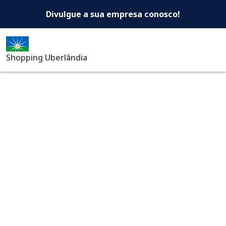
Shopping Uberlândia -Di
Pular para o conteúdo principal
Divulgue a sua empresa conosco!
Shopping Uberlândia