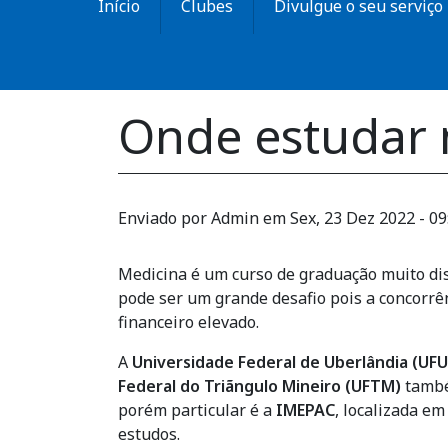
Início
Clubes
Divulgue o seu serviço
Onde estudar 
Enviado por
Admin
em
Sex, 23 Dez 2022 - 09
Medicina é um curso de graduação muito di
pode ser um grande desafio pois a concorrê
financeiro elevado.
A
Universidade Federal de Uberlândia (UFU
Federal do Triãngulo Mineiro (UFTM)
també
porém particular é a
IMEPAC
, localizada e
estudos.