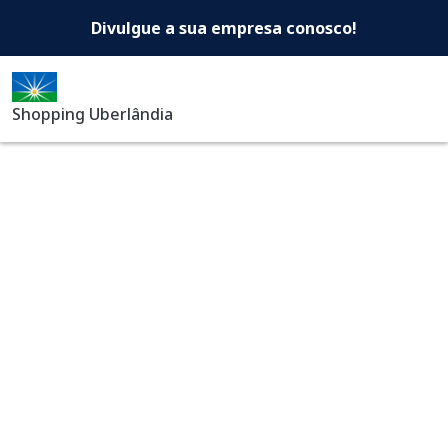
Shopping Uberlândia -Di
Pular para o conteúdo principal
Divulgue a sua empresa conosco!
Shopping Uberlândia