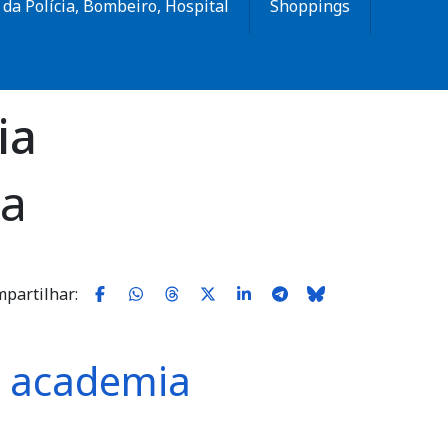
da Polícia, Bombeiro, Hospital
Shoppings
ia
ia
partilhar:
a academia