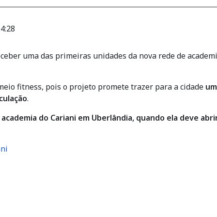
4:28
receber uma das primeiras unidades da nova rede de academia
io fitness, pois o projeto promete trazer para a cidade
um
culação
.
 academia do Cariani em Uberlândia, quando ela deve abrir 
ni
erlândia: nova academia promete revolucionar o fitness na